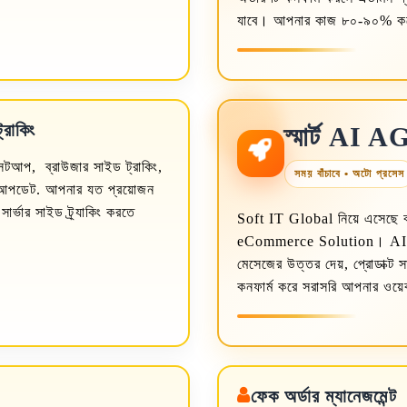
যাবে। আপনার কাজ ৮০-৯০% কম
্রাকিং
স্মার্ট AI
সেটআপ, ব্রাউজার সাইড ট্রাকিং,
সময় বাঁচাবে • অটো প্রসেস
লিটি আপডেট. আপনার যত প্রয়োজন
ার্ভার সাইড ট্র্যাকিং করতে
Soft IT Global নিয়ে এসেছে ব
eCommerce Solution। AI মাত
মেসেজের উত্তর দেয়, প্রোডাক্ট স
কনফার্ম করে সরাসরি আপনার ওয়
ফেক অর্ডার ম্যানেজমেন্ট